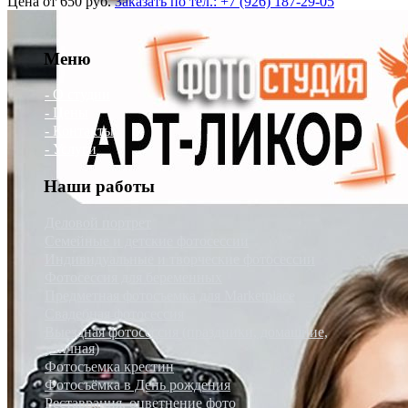
Цена от 650 руб.
Заказать по тел.:
+7 (926) 187-29-05
Меню
- О студии
- Цены
- Контакты
- Услуги
Наши работы
Деловой портрет
Семейные и детские фотосессии
Индивидуальные и творческие фотосессии
Фотосессия для беременных
Предметная фотосъемка для Marketplace
Свадебная фотосессия
Выездная фотосессия (праздники, домашние,
уличная)
Фотосъемка крестин
Фотосъёмка в День рождения
Реставрация, оцветнение фото